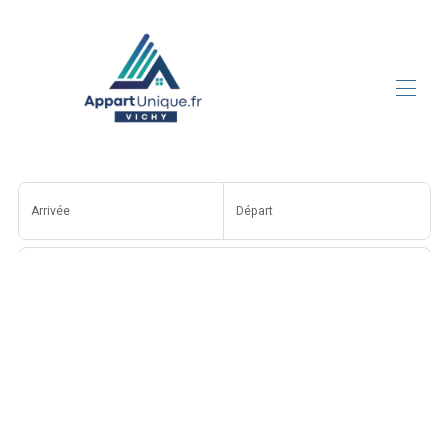
Accueil
► Séjour Professionnel
Arrivée
Départ
► Séjour Cure
► Séjour Vacances
► Courte Durée
Personnes
Blog
Nos Appart’Hôtels à Vichy
▾
Rechercher