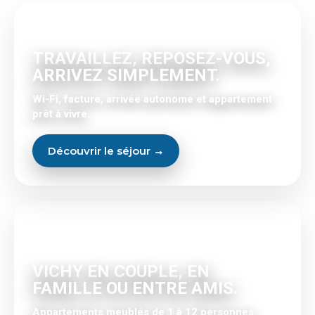
SÉJOUR PROFESSIONNEL
TRAVAILLEZ, REPOSEZ-VOUS,
ARRIVEZ SIMPLEMENT.
Wi-Fi, facture, arrivée autonome et appartement
prêt à vivre.
Découvrir le séjour →
SÉJOUR VACANCES
VICHY EN COUPLE, EN
FAMILLE OU ENTRE AMIS.
Appartements meublés de 1 à 12 personnes.