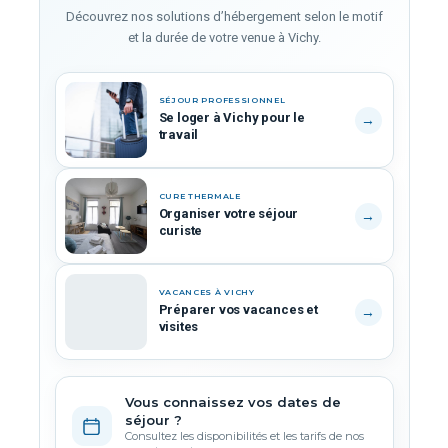
Découvrez nos solutions d’hébergement selon le motif
et la durée de votre venue à Vichy.
SÉJOUR PROFESSIONNEL
Se loger à Vichy pour le
→
travail
CURE THERMALE
Organiser votre séjour
→
curiste
VACANCES À VICHY
Préparer vos vacances et
→
visites
-20%
Vous connaissez vos dates de
RÉSERVER MAINTENANT
séjour ?
Consultez les disponibilités et les tarifs de nos