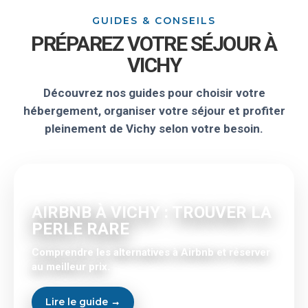
GUIDES & CONSEILS
PRÉPAREZ VOTRE SÉJOUR À
VICHY
Découvrez nos guides pour choisir votre
hébergement, organiser votre séjour et profiter
pleinement de Vichy selon votre besoin.
LOCATION DIRECTE
AIRBNB À VICHY : TROUVER LA
PERLE RARE
Comprendre les alternatives à Airbnb et réserver
au meilleur prix.
Lire le guide →