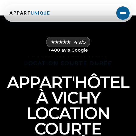
APPART
UNIQUE
★★★★★
4,9/5
+400 avis Google
LOCATION COURTE DURÉE
APPART'HÔTEL
À VICHY
LOCATION
COURTE