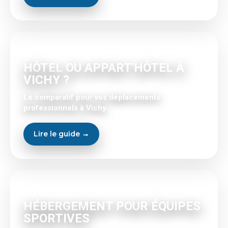
PROFESSIONNELS
HÔTEL OU APPART'HÔTEL À
VICHY ?
Le comparatif pour vos déplacements
professionnels à Vichy.
Lire le guide →
SPORT
HÉBERGEMENT POUR ÉQUIPES
SPORTIVES