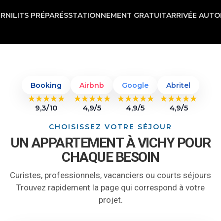
PRÉPARÉS
STATIONNEMENT GRATUIT
ARRIVÉE AUTONOME
TARI
Booking
Airbnb
Google
Abritel
★★★★★
★★★★★
★★★★★
★★★★★
9,3/10
4,9/5
4,9/5
4,9/5
CHOISISSEZ VOTRE SÉJOUR
UN APPARTEMENT À VICHY POUR
CHAQUE BESOIN
Curistes, professionnels, vacanciers ou courts séjours
Trouvez rapidement la page qui correspond à votre
projet.