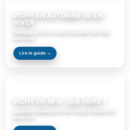
HORS SAISON
VICHY EN AUTOMNE OU EN
HIVER
Pourquoi venir hors saison et profiter de Vichy
autrement.
Lire le guide →
WEEK-END
VICHY EN 48 H : QUE FAIRE ?
Le guide complet pour visiter Vichy le temps d’un
week-end.