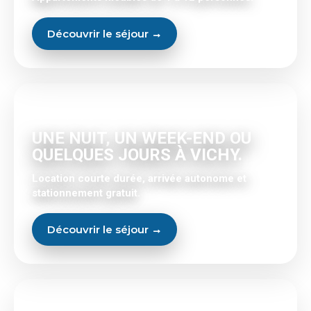
Découvrir le séjour →
COURTE DURÉE
UNE NUIT, UN WEEK-END OU
QUELQUES JOURS À VICHY.
Location courte durée, arrivée autonome et
stationnement gratuit.
Découvrir le séjour →
SÉJOUR CURE