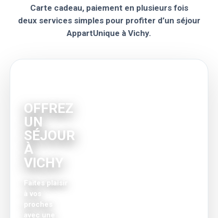
Carte cadeau, paiement en plusieurs fois
deux services simples pour profiter d’un séjour
AppartUnique à Vichy.
CARTE
CADEAU
OFFREZ
UN
SÉJOUR
À
VICHY
Faites plaisir
à vos
proches
avec une