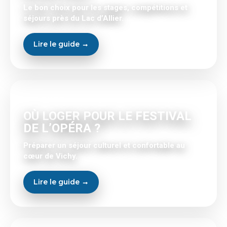
Le bon choix pour les stages, compétitions et
séjours près du Lac d’Allier.
Lire le guide →
CULTURE
OÙ LOGER POUR LE FESTIVAL
DE L’OPÉRA ?
Préparer un séjour culturel et confortable au
cœur de Vichy.
Lire le guide →