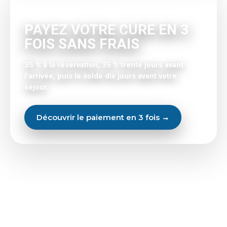
PAIEMENT FACILITÉ
PAYEZ VOTRE CURE EN 3
FOIS SANS FRAIS
35 % à la réservation, 35 % trente jours avant
l’arrivée, puis le solde dix jours avant votre
séjour.
Découvrir le paiement en 3 fois →