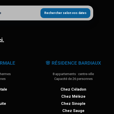
e
Rechercher selon vos dates
i.
ERMALE
🌸 RÉSIDENCE BARDIAUX
thermes
8 appartements · centre-ville
nnes
Capacité de 26 personnes
tale
Chez Céladon
Chez Mélèze
uite
Chez Sinople
Chez Sauge